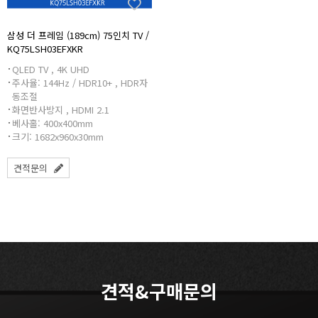
삼성 더 프레임 (189cm) 75인치 TV /
KQ75LSH03EFXKR
QLED TV , 4K UHD
주사율: 144Hz / HDR10+ , HDR자
동조절
화면반사방지 , HDMI 2.1
베사홀: 400x400mm
크기: 1682x960x30mm
견적문의
견적&구매문의