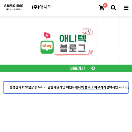
0
삼성전자 B2B몰
삼성 복사기 렌탈
회원가입 이벤트
애니텍 블로그 바로가기
갤럭시탭 시리즈
플