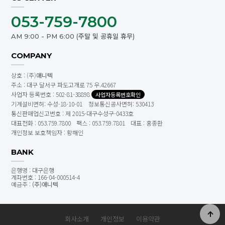
053-759-7800
AM 9:00 - PM 6:00 (주말 및 공휴일 휴무)
COMPANY
상호 : (주)
애니텍
주소 : 대구 달서구 파도고개로 75 우.42667
사업자 등록번호 : 502-81-38898
사업자등록번호확인
기계설비면허: 수성-18-10-01 정보통신공사면허: 530413
통신판매업신고번호 : 제 2015-대구수성구-0433호
대표전화 : 053.759.7800
팩스 : 053.759.7801
대표 : 홍종환
개인정보 보호책임자 : 황해인
BANK
은행명 : 대구은행
계좌번호 : 166-04-000514-4
예금주 :
(주)애니텍
회사소개
개인정보
이용약관