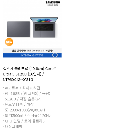
갤럭시 북6 프로 (40.6cm) Core™
Ultra 5 512GB (16인치) /
NT960XJG-KC51G
AI노트북 / 최대30시간
램: 16GB /(램 교체X) / 용량:
512GB / 저장 슬롯:2개
윈도우11홈 / 해상
도:2880x1800(WQXGA+)
밝기:500nit / 주사율: 120Hz
CPU 인텔 / 코어 울트라5
내장그래픽