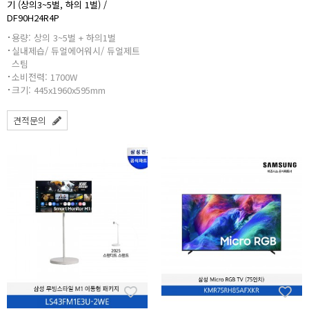
기 (상의3~5벌, 하의 1벌) /
DF90H24R4P
용량: 상의 3~5벌 + 하의1벌
실내제습/ 듀얼에어워시/ 듀얼제트
스팀
소비전력: 1700W
크기: 445x1960x595mm
견적문의