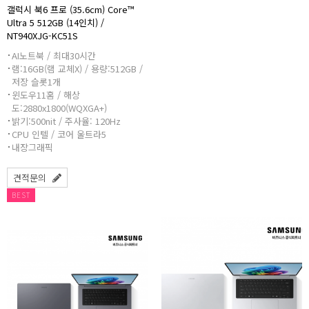
갤럭시 북6 프로 (35.6cm) Core™
Ultra 5 512GB (14인치) /
NT940XJG-KC51S
AI노트북 / 최대30시간
램:16GB(램 교체X) / 용량:512GB /
저장 슬롯1개
윈도우11홈 / 해상
도:2880x1800(WQXGA+)
밝기:500nit / 주사율: 120Hz
CPU 인텔 / 코어 울트라5
내장그래픽
견적문의
BEST