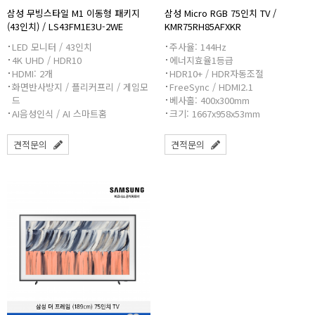
삼성 무빙스타일 M1 이동형 패키지
삼성 Micro RGB 75인치 TV /
(43인치) / LS43FM1E3U-2WE
KMR75RH85AFXKR
LED 모니터 / 43인치
주사율: 144Hz
4K UHD / HDR10
에너지효율1등급
HDMI: 2개
HDR10+ / HDR자동조절
화면반사방지 / 플리커프리 / 게임모
FreeSync / HDMI2.1
드
베사홀: 400x300mm
AI음성인식 / AI 스마트홈
크기: 1667x958x53mm
견적문의
견적문의