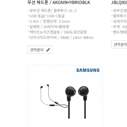
무선 헤드폰 / AKGN9HYBRIDBLK
JBLQ91
유무선 헤드폰/ 블루투스 v5..3
유무선겸
USB 동글/ USB-C동글
블루투스 
2.4Hz / 연결단자: 3.5mm
오버이어
밀폐형 / 오버이어+통화용
무게: 42
액티브노이즈캔슬링 / 360도공간음향
밴드형태
다이나믹드라이버 / 98dB / 10Hz~40kHz
견적문
견적문의