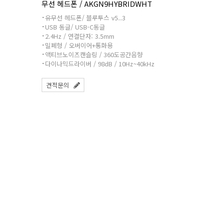
무선 헤드폰 / AKGN9HYBRIDWHT
유무선 헤드폰/ 블루투스 v5..3
USB 동글/ USB-C동글
2.4Hz / 연결단자: 3.5mm
밀폐형 / 오버이어+통화용
액티브노이즈캔슬링 / 360도공간음향
다이나믹드라이버 / 98dB / 10Hz~40kHz
견적문의