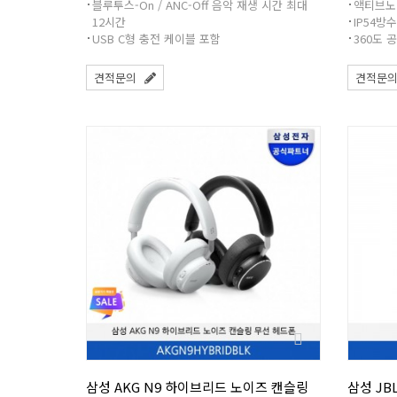
블루투스-On / ANC-Off 음악 재생 시간 최대
액티브노
12시간
IP54방
USB C형 충전 케이블 포함
360도 
견적문의
견적문
삼성 AKG N9 하이브리드 노이즈 캔슬링
삼성 JBL