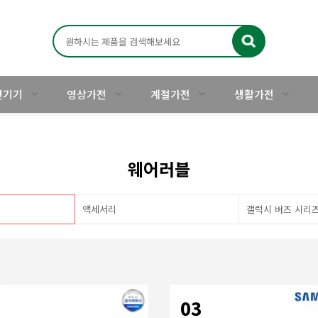
주변기기
영상가전
계절가전
생활가전
웨어러블
액세서리
갤럭시 버즈 시리
03