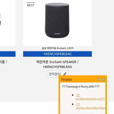
BEST
BEST
블 /
하만카돈 Enchant SPEAKER /
삼성 갤럭
HKENCHSPKBLKAS
견적문의
Tocplus