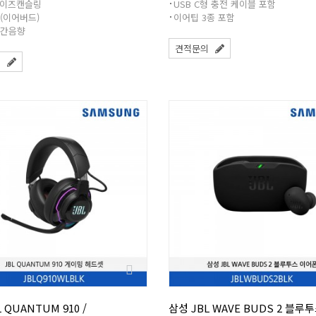
이즈캔슬링
USB C형 충전 케이블 포함
수(이어버드)
이어팁 3종 포함
공간음향
견적문의
의
 QUANTUM 910 /
삼성 JBL WAVE BUDS 2 블루