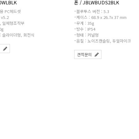
0WLBLK
폰 / JBLWBUDS2BLK
용 PC헤드셋
블루투스 버전 : 5.3
v5.2
케이스 : 68.9 x 26.7x 37 mm
, 일체형조작부
무게 : 35g
0g
방수 : IP54
: 슬라이더형, 회전식
형태 : 커널형
음질 : 노이즈캔슬링, 듀얼마이크
의
견적문의