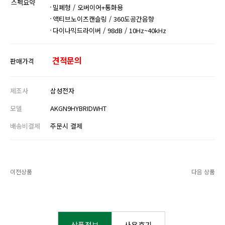
스펙요약
밀폐형 / 오버이어+통화용
액티브노이즈캔슬링 / 360도공간음향
다이나믹드라이버 / 98dB / 10Hz~40kHz
견적문의
판매가격
제조사
삼성전자
모델
AKGN9HYBRIDWHT
배송비결제
주문시 결제
이전상품
다음 상품
상품정보
사용후기