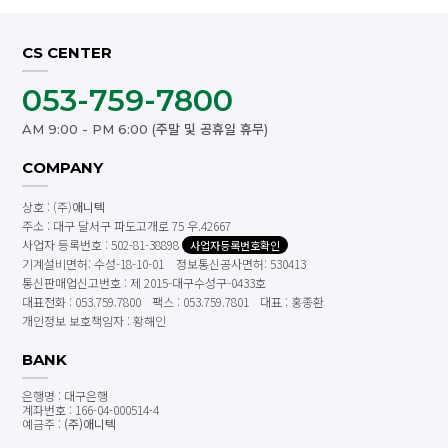
CS CENTER
053-759-7800
AM 9:00 - PM 6:00 (주말 및 공휴일 휴무)
COMPANY
상호 : (주)
애니텍
주소 : 대구 달서구 파도고개로 75 우.42667
사업자 등록번호 : 502-81-38898
사업자등록번호확인
기계설비면허: 수성-18-10-01 정보통신공사면허: 530413
통신판매업신고번호 : 제 2015-대구수성구-0433호
대표전화 : 053.759.7800
팩스 : 053.759.7801
대표 : 홍종환
개인정보 보호책임자 : 황해인
BANK
은행명 : 대구은행
계좌번호 : 166-04-000514-4
예금주 :
(주)애니텍