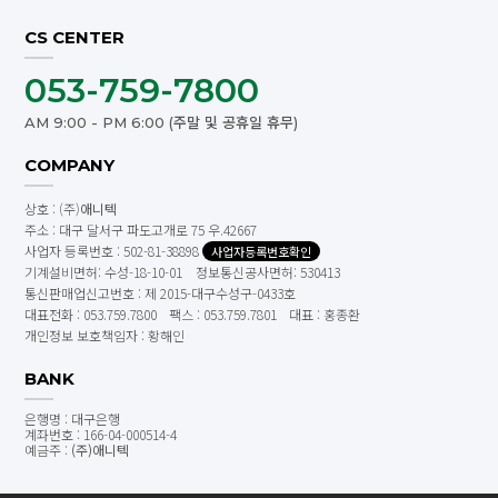
CS CENTER
053-759-7800
AM 9:00 - PM 6:00 (주말 및 공휴일 휴무)
COMPANY
상호 : (주)
애니텍
주소 : 대구 달서구 파도고개로 75 우.42667
사업자 등록번호 : 502-81-38898
사업자등록번호확인
기계설비면허: 수성-18-10-01 정보통신공사면허: 530413
통신판매업신고번호 : 제 2015-대구수성구-0433호
대표전화 : 053.759.7800
팩스 : 053.759.7801
대표 : 홍종환
개인정보 보호책임자 : 황해인
BANK
은행명 : 대구은행
계좌번호 : 166-04-000514-4
예금주 :
(주)애니텍