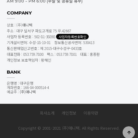
AM 9:00 - PM 6:00 (주말 및 공휴일 휴무)
COMPANY
상호 : (주)
애니텍
주소 : 대구 달서구 파도고개로 75 우.42667
사업자 등록번호 : 502-81-38898
사업자등록번호확인
기계설비면허: 수성-18-10-01 정보통신공사면허: 530413
통신판매업신고번호 : 제 2015-대구수성구-0433호
대표전화 : 053.759.7800
팩스 : 053.759.7801
대표 : 홍종환
개인정보 보호책임자 : 황해인
BANK
은행명 : 대구은행
계좌번호 : 166-04-000514-4
예금주 :
(주)애니텍
회사소개
개인정보
이용약관
Copyright © 2001-2021 (주)애니텍. All Rights Reserved.