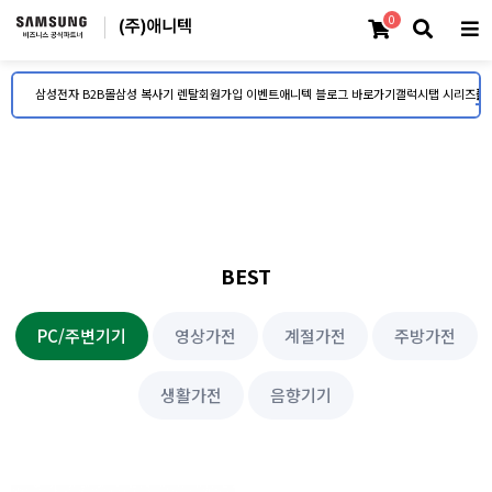
0
삼성전자 B2B몰
삼성 복사기 렌탈
회원가입 이벤트
애니텍 블로그 바로가기
갤럭시탭 시리즈
플
BEST
PC/주변기기
영상가전
계절가전
주방가전
생활가전
음향기기