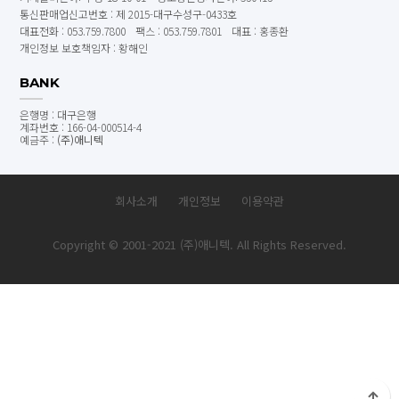
통신판매업신고번호 : 제 2015-대구수성구-0433호
대표전화 : 053.759.7800
팩스 : 053.759.7801
대표 : 홍종환
개인정보 보호책임자 : 황해인
BANK
은행명 : 대구은행
계좌번호 : 166-04-000514-4
예금주 :
(주)애니텍
회사소개
개인정보
이용약관
Copyright © 2001-2021 (주)애니텍. All Rights Reserved.