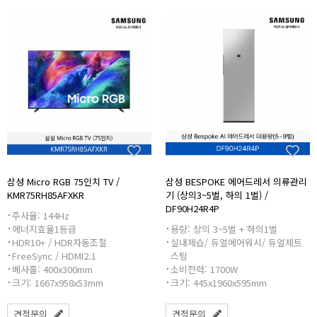
삼성 Micro RGB 75인치 TV /
삼성 BESPOKE 에어드레서 의류관리
KMR75RH85AFXKR
기 (상의3~5벌, 하의 1벌) /
DF90H24R4P
주사율: 144Hz
에너지효율1등급
용량: 상의 3~5벌 + 하의1벌
HDR10+ / HDR자동조절
실내제습/ 듀얼에어워시/ 듀얼제트
FreeSync / HDMI2.1
스팀
베사홀: 400x300mm
소비전력: 1700W
크기: 1667x958x53mm
크기: 445x1960x595mm
견적문의
견적문의