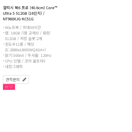
갤럭시 북6 프로 (40.6cm) Core™
Ultra 5 512GB (16인치) /
NT960XJG-KC51G
AI노트북 / 최대30시간
램: 16GB /(램 교체X) / 용량:
512GB / 저장 슬롯:2개
윈도우11홈 / 해상
도:2880x1800(WQXGA+)
밝기:500nit / 주사율: 120Hz
CPU 인텔 / 코어 울트라5
내장그래픽
견적문의
BEST