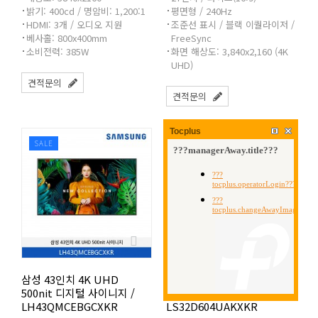
밝기: 400cd / 명암비: 1,200:1
평면형 / 240Hz
HDMI: 3개 / 오디오 지원
조준선 표시 / 블랙 이퀄라이저 /
베사홀: 800x400mm
FreeSync
소비전력: 385W
화면 해상도: 3,840x2,160 (4K
UHD)
견적문의
견적문의
Tocplus
SALE
SALE
삼성 43인치 4K UHD
삼성 고해상도 뷰피니티 S6
500nit 디지털 사이니지 /
모니터 32인치
LH43QMCEBGCXKR
LS32D604UAKXKR