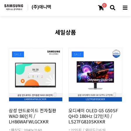
0
세일상품
SALE
SALE
삼성 안드로이드 전자칠판
오디세이 OLED G5 G50SF
WAD 86인치 /
QHD 180Hz (27인치) /
LH86WAFWLGCXKR
LS27FG810SKXKR
해상도: 3840x2160
27인치 / 와이드(16:9)