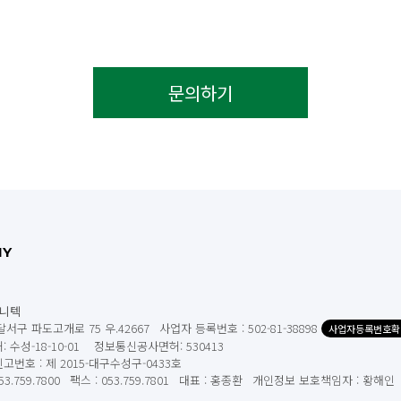
문의하기
NY
니텍
달서구 파도고개로 75 우.42667
사업자 등록번호 : 502-81-38898
사업자등록번호확
 수성-18-10-01 정보통신공사면허: 530413
번호 : 제 2015-대구수성구-0433호
3.759.7800
팩스 : 053.759.7801
대표 : 홍종환
개인정보 보호책임자 : 황해인