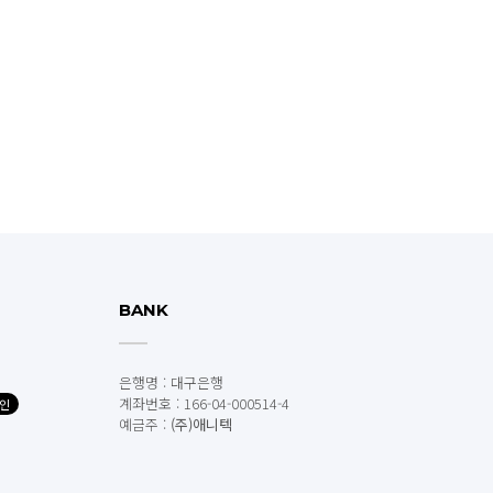
BANK
은행명 : 대구은행
계좌번호 : 166-04-000514-4
인
예금주 :
(주)애니텍